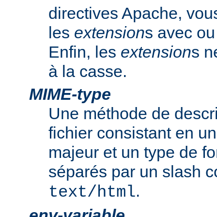
directives Apache, vou
les
extension
s avec ou 
Enfin, les
extension
s n
à la casse.
MIME-type
Une méthode de descrip
fichier consistant en u
majeur et un type de f
séparés par un slash
.
text/html
env-variable